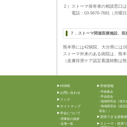
２）ストーマ保有者の相談窓口は
電話：03-5670-7681（
７．ストーマ関連医療施設、医
熊本県には42病院、大分県には1
ストーマ外来のある病院は、熊本
（皮膚排泄ケア認定看護師数は熊本
HOME
学術情報
学術集会
お問い合わせ
学会総会
リンク
地域研究会（地方
サイトマップ
地域講習会（認定
習会））
学会について
習得できる資格
理事長の挨拶
ストーマ・排泄
名簿一覧