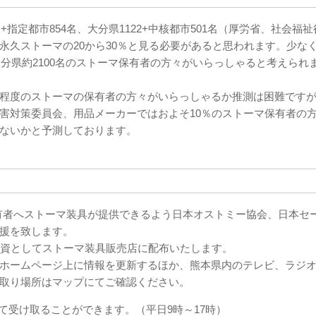
指定都市854名、大分県1122+中核都市501名（厚労省、社会福祉
永久ストーマの20から30％と見る必要があると思われます。少な
大分県約2100名のストーマ保有者の方々がいらっしゃると考えられ
程度のストーマの保有者の方々がいらっしゃるか推測は困難です
害対策委員会、用品メーカーではおよそ10％のストーマ保有者の
ないかと予測しております。
有者へストーマ装具が提供できるよう日本オストミー協会、日本セ
援を致します。
資としてストーマ装具販売店に配布いたします。
ホームページ上に情報を更新するほか、熊本県内のテレビ、ラジ
取り場所はマップにてご確認ください。
にて受け取ることができます。（平日9時～17時）