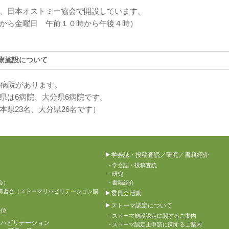
、日本オストミー協会で開設しています。
月曜日から金曜日 午前１０時から午後４時）
療施設について
6病院があります。
県は6病院、大分県6病院です。
県23名、大分県26名です）
学会誌・投稿査読／研究／書籍紹介
学会誌・投稿査読
研究
会）
書籍紹介
講習会（ストーマリハビリテーション講
委員会活動
ストーマ認定について
単位
ストーマ施設認定に関するご案内
リハビリテーション
ストーマ認定士申請に関するご案内