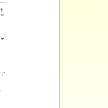
行
く見
ま
が、
方が
ーフ
オに