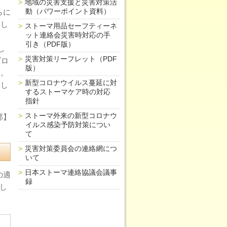
地域の災害支援と災害対策活
らに
動（パワーポイント資料）
ろし
ストーマ用品セーフティーネ
ット連絡会災害時対応の手
引き（PDF版）
し
災害対策リーフレット（PDF
ブロ
版）
す。
新型コロナウイルス蔓延に対
申し
するストーマケア時の対応
指針
ストーマ外来の新型コロナウ
郎】
イルス感染予防対策につい
て
災害対策委員会の連絡網につ
いて
日本ストーマ連絡協議会議事
の適
録
し