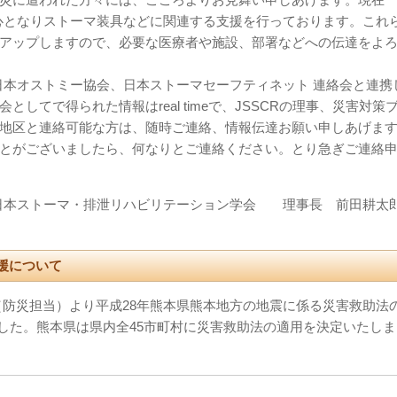
中心となりストーマ装具などに関連する支援を行っております。これ
アップしますので、必要な医療者や施設、部署などへの伝達をよ
日本オストミー協会、日本ストーマセーフティネット 連絡会と連携
してで得られた情報はreal timeで、JSSCRの理事、災害対策
地区と連絡可能な方は、随時ご連絡、情報伝達お願い申しあげま
とがございましたら、何なりとご連絡ください。とり急ぎご連絡
日本ストーマ・排泄リハビリテーション学会 理事長 前田耕太
支援について
（防災担当）より平成28年熊本県熊本地方の地震に係る災害救助法
ました。熊本県は県内全45市町村に災害救助法の適用を決定いたしま